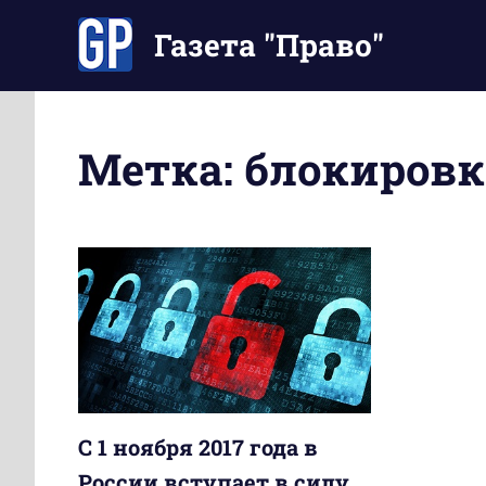
Перейти
Газета "Право"
к
содержимому
Наши
инструкции
экономят
Метка:
блокировк
Ваше
время
С 1 ноября 2017 года в
России вступает в силу