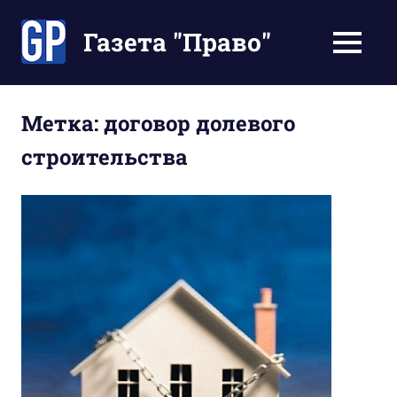
Перейти
к
Газета "Право"
МЕНЮ
содержимому
Наши
инструкции
экономят
Метка:
договор долевого
Ваше
строительства
время