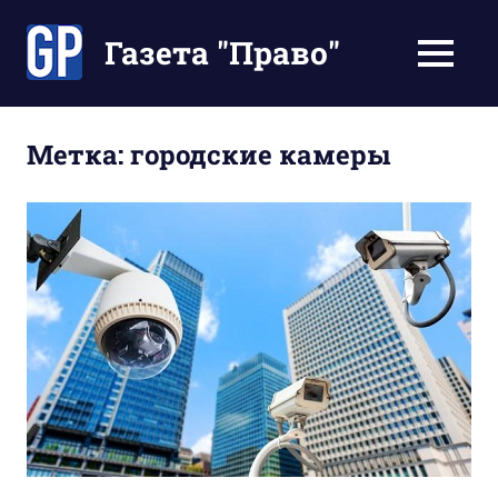
Перейти
к
Газета "Право"
МЕНЮ
содержимому
Наши
инструкции
экономят
Метка:
городские камеры
Ваше
время