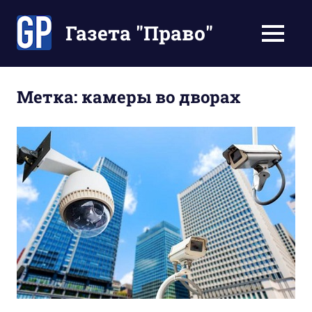
Перейти
к
Газета "Право"
МЕНЮ
содержимому
Наши
инструкции
экономят
Метка:
камеры во дворах
Ваше
время