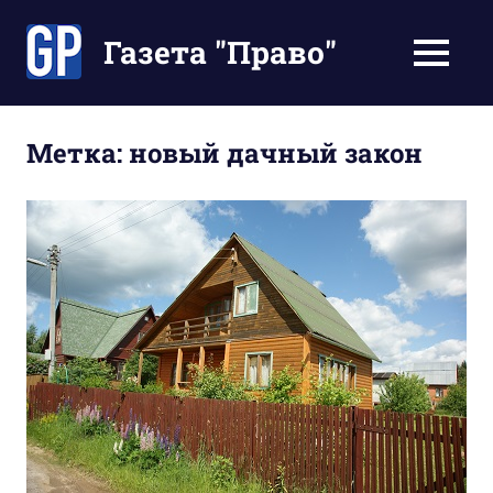
Перейти
к
Газета "Право"
МЕНЮ
содержимому
Наши
инструкции
экономят
Метка:
новый дачный закон
Ваше
время