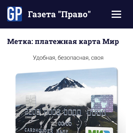
Перейти
к
Газета "Право"
МЕНЮ
содержимому
Наши
инструкции
экономят
Метка:
платежная карта Мир
Ваше
время