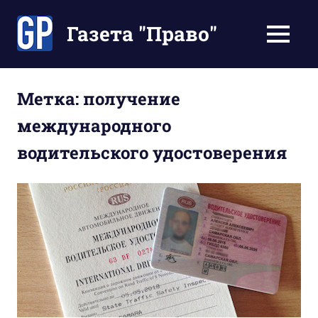
Перейти
к
Газета "Право"
МЕНЮ
содержимому
Наши
инструкции
экономят
Метка:
получение
Ваше
международного
время
водительского удостоверения