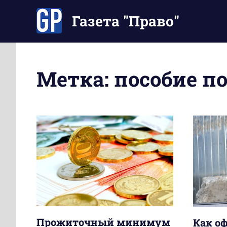
Перейти
Газета "Право"
к
содержимому
Наши
инструкции
экономят
Метка:
пособие по
Ваше
время
Прожиточный минимум
Как о