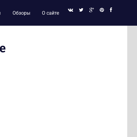
и
Обзоры
О сайте
е