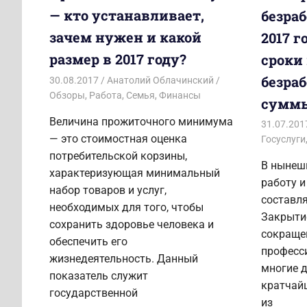
— кто устанавливает,
безра
зачем нужен и какой
2017 г
размер в 2017 году?
сроки
безраб
30.08.2017
Анатолий Облачинский
Обзоры
,
Работа
,
Семья
,
Финансы
суммы
Величина прожиточного минимума
31.07.201
— это стоимостная оценка
Госуслуги
потребительской корзины,
В нынеш
характеризующая минимальный
работу и
набор товаров и услуг,
составля
необходимых для того, чтобы
Закрыти
сохранить здоровье человека и
сокраще
обеспечить его
професс
жизнедеятельность. Данный
многие 
показатель служит
кратчай
государственной
из