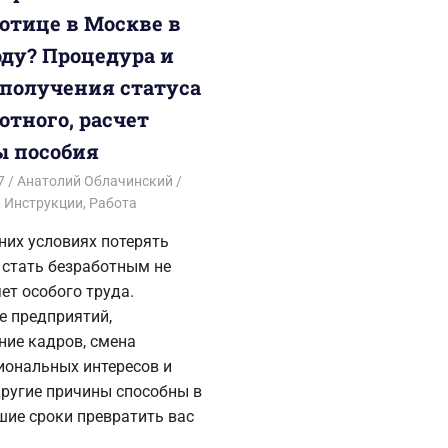
ботице в Москве в
оду? Процедура и
 получения статуса
отного, расчет
 пособия
7
Анатолий Облачинский
,
Инструкции
,
Работа
них условиях потерять
 стать безработным не
ет особого труда.
е предприятий,
ние кадров, смена
иональных интересов и
другие причины способны в
шие сроки превратить вас