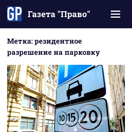
Перейти
к
Газета "Право"
МЕНЮ
содержимому
Наши
инструкции
экономят
Метка:
резидентное
Ваше
разрешение на парковку
время