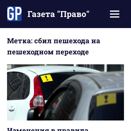
Перейти
к
Газета "Право"
МЕНЮ
содержимому
Наши
инструкции
экономят
Метка:
сбил пешехода на
Ваше
пешеходном переходе
время
Изменения в правила