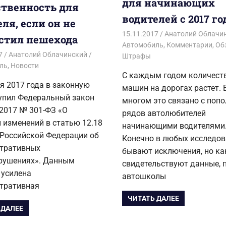
для начинающих
ственность для
водителей с 2017 го
ля, если он не
15.11.2017
Анатолий Облачи
стил пешехода
Автомобиль
,
Комментарии
,
Об
7
Анатолий Облачинский
Штрафы
ль
,
Новости
С каждым годом количест
я 2017 года в законную
машин на дорогах растет. 
тупил Федеральный закон
многом это связано с поп
.2017 № 301-ФЗ «О
рядов автолюбителей
 изменений в статью 12.18
начинающими водителями
 Российской Федерации об
Конечно в любых исследо
тративных
бывают исключения, но ка
рушениях». Данным
свидетельствуют данные, 
 усилена
автошколы
тративная
ЧИТАТЬ ДАЛЕЕ
 ДАЛЕЕ