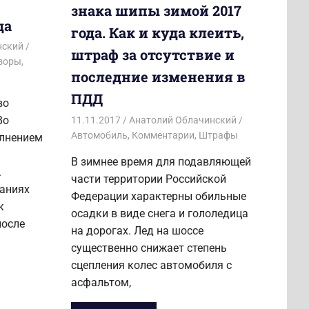
знака шипы зимой 2017
да
года. Как и куда клеить,
нский
штраф за отсутствие и
зоры
,
последние изменения в
ПДД
во
Во
11.11.2017
Анатолий Облачинский
Автомобиль
,
Комментарии
,
Штрафы
олнением
В зимнее время для подавляющей
.
части территории Российской
ваниях
Федерации характерны обильные
к
осадки в виде снега и гололедица
после
на дорогах. Лед на шоссе
существенно снижает степень
сцепления колес автомобиля с
асфальтом,