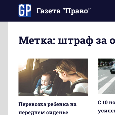
Перейти
Газета "Право"
к
содержимому
Наши
инструкции
экономят
Метка:
штраф за 
Ваше
время
С 10 н
Перевозка ребенка на
усиле
переднем сиденье