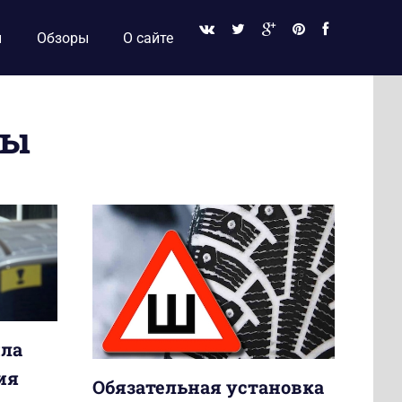
и
Обзоры
О сайте
пы
ила
ия
Обязательная установка