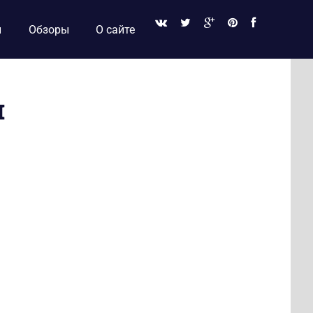
и
Обзоры
О сайте
я