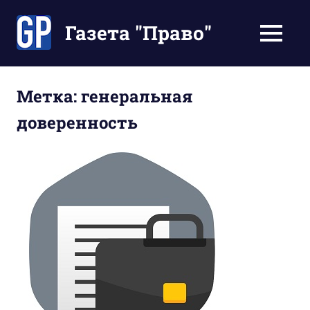
Перейти
к
Газета "Право"
МЕНЮ
содержимому
Наши
инструкции
экономят
Метка:
генеральная
Ваше
доверенность
время