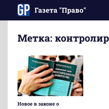
Перейти
Газета "Право"
к
содержимому
Наши
инструкции
экономят
Метка:
контролир
Ваше
время
Новое в законе о