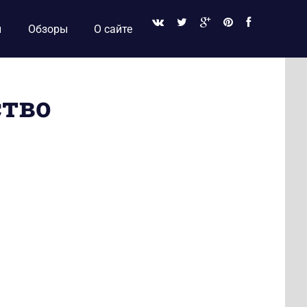
и
Обзоры
О сайте
ство