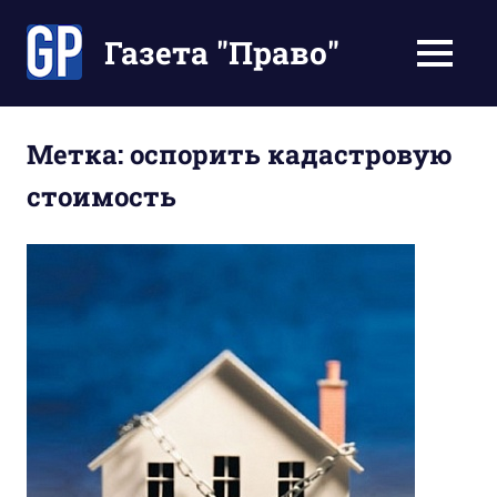
Перейти
к
Газета "Право"
МЕНЮ
содержимому
Наши
инструкции
экономят
Метка:
оспорить кадастровую
Ваше
стоимость
время