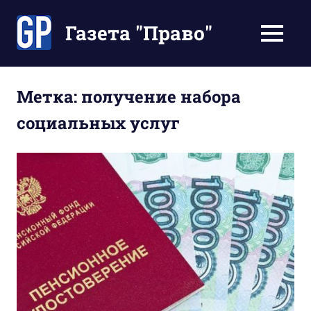
Перейти
к
Газета "Право"
МЕНЮ
содержимому
Наши
инструкции
экономят
Метка:
получение набора
Ваше
социальных услуг
время