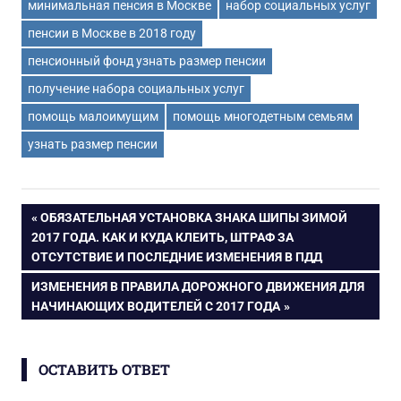
Ставрополья,
получения
минимальная пенсия в Москве
набор социальных услуг
Краснодарского
статуса
пенсии в Москве в 2018 году
края и Алтая
безработного,
расчет суммы
пенсионный фонд узнать размер пенсии
пособия
получение набора социальных услуг
помощь малоимущим
помощь многодетным семьям
узнать размер пенсии
Навигация
ПРЕДЫДУЩАЯ
ОБЯЗАТЕЛЬНАЯ УСТАНОВКА ЗНАКА ШИПЫ ЗИМОЙ
ЗАПИСЬ:
2017 ГОДА. КАК И КУДА КЛЕИТЬ, ШТРАФ ЗА
по
ОТСУТСТВИЕ И ПОСЛЕДНИЕ ИЗМЕНЕНИЯ В ПДД
СЛЕДУЮЩАЯ
ИЗМЕНЕНИЯ В ПРАВИЛА ДОРОЖНОГО ДВИЖЕНИЯ ДЛЯ
записям
ЗАПИСЬ:
НАЧИНАЮЩИХ ВОДИТЕЛЕЙ С 2017 ГОДА
ОСТАВИТЬ ОТВЕТ