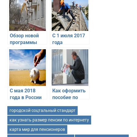
Обзор новой
С 1 июля 2017
программы
года
сноса
увеличены
пятиэтажек в
взносы на
Москве 2017
капитальный
года
ремонт в
Москве. Зачем
нужны взносы
на капремонт и
С мая 2018
Как оформить
кто их платит?
года в России
пособие по
вводится
безработице в
городской соцтальный стандарт
курортный
Москве в 2017
сбор для
году?
как узнать размер пенсии по интернету
туристов
Процедура и
карта мир для пенсионеров
Крыма,
сроки