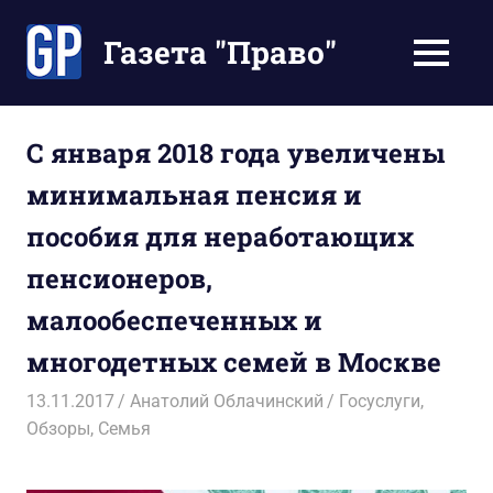
Перейти
к
Газета "Право"
МЕНЮ
содержимому
Наши
инструкции
экономят
С января 2018 года увеличены
Ваше
минимальная пенсия и
время
пособия для неработающих
пенсионеров,
малообеспеченных и
многодетных семей в Москве
13.11.2017
Анатолий Облачинский
Госуслуги
,
Обзоры
,
Семья