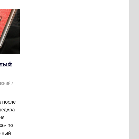
нный
нский
а после
цедура
не
а» по
енный