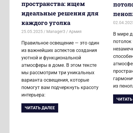
пространства: ищем
потол
идеальные решения для
пеноп
каждого уголка
02.04.202
25.05.2025
Manager3
Армия
В мире д
потолок 
Правильное освещение — это один
незамеч
из важнейших аспектов создания
способен
уютной и функциональной
атмосфер
атмосферы в доме. В этом тексте
простра
мы рассмотрим три уникальных
гармони
варианта освещения, которые
из пеноп
помогут вам подчеркнуть красоту
интерьера:
ЧИТАТЬ
ЧИТАТЬ ДАЛЕЕ