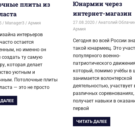
Юнармии через
очные плиты из
интернет-магазин
ласта
27.08.2020
Анатолий Облачи
5
Manager3
Армия
Армия
изайна интерьеров
Сегодня во всей России зн
часто остается
такой юнармеец. Это учас
енным, но именно он
популярного военно-
 создать ту самую
патриотического движения
у, которая делает
который, помимо учёбы в 
нство уютным и
занимается волонтерской
чным. Потолочные плиты
деятельностью, участвует 
ласта — это не просто
различных соревнованиях,
получает навыки в оказан
 ДАЛЕЕ
первой
ЧИТАТЬ ДАЛЕЕ