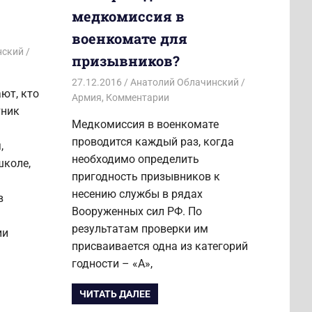
медкомиссия в
военкомате для
нский
призывников?
27.12.2016
Анатолий Облачинский
ают, кто
Армия
,
Комментарии
тник
Медкомиссия в военкомате
проводится каждый раз, когда
,
необходимо определить
школе,
пригодность призывников к
несению службы в рядах
в
Вооруженных сил РФ. По
результатам проверки им
ии
присваивается одна из категорий
годности – «А»,
ЧИТАТЬ ДАЛЕЕ