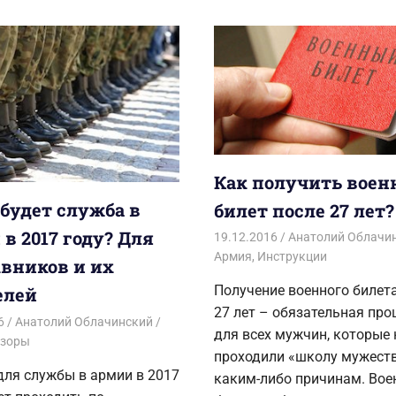
Как получить вое
 будет служба в
билет после 27 лет?
в 2017 году? Для
19.12.2016
Анатолий Облачи
Армия
,
Инструкции
вников и их
Получение военного билет
елей
27 лет – обязательная про
6
Анатолий Облачинский
для всех мужчин, которые 
зоры
проходили «школу мужеств
для службы в армии в 2017
каким-либо причинам. Во