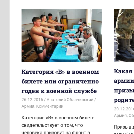
Какая
Категория «В» в военном
армии 
билете или ограниченно
призы
годен к военной службе
родит
26.12.2016
Анатолий Облачинский
Армия
,
Комментарии
20.12.201
Армия
,
Об
Категория «В» в военном билете
свидетельствует о том, что
Призыв 
человека призовут на фронт в