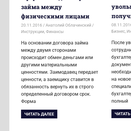
уволь
займа между
получ
физическими лицами
08.11.201
20.11.2016
Анатолий Облачинский
Бизнес
,
И
Инструкции
,
Финансы
После ув
На основании договора займа
сотрудни
между двумя сторонами
бухгалт
происходит обмен деньгами или
докумен
другими материальными
необход
ценностями. Заимодавец передает
на новое
ценности, а заемщику ставится в
специал
обязанность вернуть их в строго
бухгалт
определенный договором срок.
полный
Форма
ЧИТАТЬ
ЧИТАТЬ ДАЛЕЕ