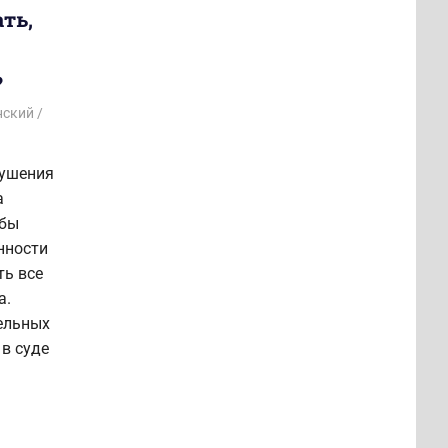
ать,
?
нский
рушения
а
обы
нности
ть все
а.
ельных
в суде