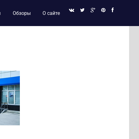
и
Обзоры
О сайте
в