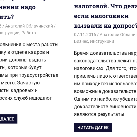
налоговой. Что дел
нении надо
если налоговики
ить?
вызвали на допрос
6
Анатолий Облачинский
нструкции
,
Работа
07.11.2016
Анатолий Облачи
Бизнес
,
Инструкции
ольнения с места работы
ку в отделе кадров и
Бремя доказательства на
ерии должны выдать
законодательства лежит н
ты, которые будут
налоговиках. Для того, чт
имы при трудоустройстве
привлечь лицо к ответстве
 место. Зачастую
им приходится использова
исты кадровых и
возможные доказательств
ерских служб недодают
Одним из наиболее убедит
доказательств виновности 
являются результаты
 ДАЛЕЕ
ЧИТАТЬ ДАЛЕЕ