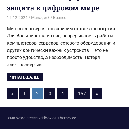
защита в цифровом мире
16.12.2024
Manager3
Бизнес
Мир стал невероятно зависим от электроэнергии.
Для большинства из нас, непрерывность работы
компьютеров, серверов, сетевого оборудования и
других критически важных устройств – это не
просто удобство, а необходимость. Потеря
электроэнергии
ЧИТАТЬ ДАЛЕЕ
Пагинация
Предыдущие
Следующие
«
1
2
3
4
…
157
»
записи
записи
записей
Тема WordPress: Gridbox от ThemeZee.