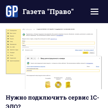
Перейти
к
Газета "Право"
МЕНЮ
содержимому
Наши
инструкции
экономят
Ваше
время
Нужно подключить сервис 1С-
ЭДО?