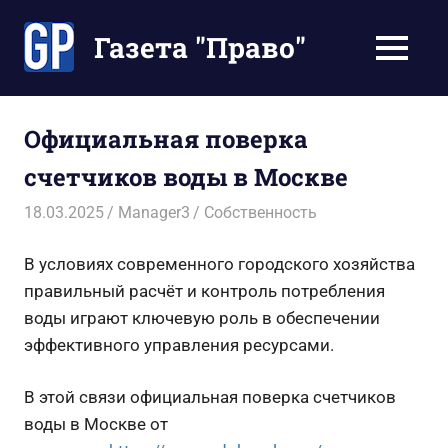
Перейти
к
Газета "Право"
МЕНЮ
содержимому
Наши
инструкции
экономят
Официальная поверка
Ваше
счетчиков воды в Москве
время
18.03.2025
Manager3
Собственность
В условиях современного городского хозяйства
правильный расчёт и контроль потребления
воды играют ключевую роль в обеспечении
эффективного управления ресурсами.
В этой связи официальная поверка счетчиков
воды в Москве от