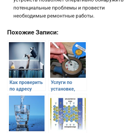
потенциальные проблемы и провести
необходимые ремонтные работы.
Похожие Записи:
Как проверить
Услуги по
по адресу
установке,
график
поверке и
отключения
замене
горячей воды в
счетчиков
Москве в 2017
году?