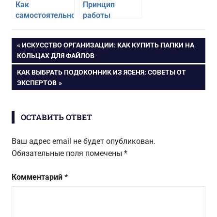
Как
Принцип
самостоятельно
работы
сделать
электродеионизации
фильтр для
воды
Навигация
ПРЕДЫДУЩАЯ
ИСКУССТВО ОРГАНИЗАЦИИ: КАК КУПИТЬ ПАПКИ НА
воды
ЗАПИСЬ:
КОЛЬЦАХ ДЛЯ ФАЙЛОВ
по
СЛЕДУЮЩАЯ
КАК ВЫБРАТЬ ПОДОКОННИК ИЗ ЯСЕНЯ: СОВЕТЫ ОТ
ЗАПИСЬ:
ЭКСПЕРТОВ
записям
ОСТАВИТЬ ОТВЕТ
Ваш адрес email не будет опубликован.
Обязательные поля помечены
*
Комментарий
*