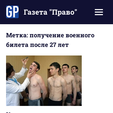
Перейти
к
Газета "Право"
МЕНЮ
содержимому
Наши
инструкции
экономят
Метка:
получение военного
Ваше
билета после 27 лет
время