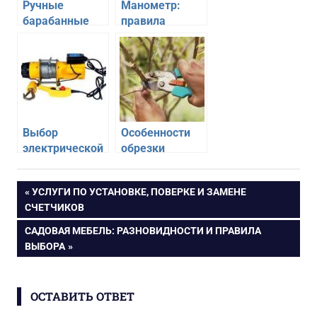
Ручные
Манометр:
барабанные
правила
лебедки:
выбора и
инструмент с
разновидности
множеством
приспособлений
применений и
преимуществами
Выбор
Особенности
электрической
обрезки
лебедки: ее
деревьев
характеристики
Навигация
ПРЕДЫДУЩАЯ
УСЛУГИ ПО УСТАНОВКЕ, ПОВЕРКЕ И ЗАМЕНЕ
и типы
ЗАПИСЬ:
СЧЕТЧИКОВ
по
СЛЕДУЮЩАЯ
САДОВАЯ МЕБЕЛЬ: РАЗНОВИДНОСТИ И ПРАВИЛА
ЗАПИСЬ:
ВЫБОРА
записям
ОСТАВИТЬ ОТВЕТ