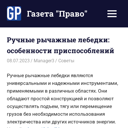
Перейти
к
Газета "Право"
МЕНЮ
содержимому
Наши
инструкции
экономят
Ручные рычажные лебедки:
Ваше
особенности приспособлений
время
08.07.2023
Manager3
Советы
Ручные рычажные лебедки являются
универсальными и надежными инструментами,
применяемыми в различных областях. Они
обладают простой конструкцией и позволяют
осуществлять подъем, тягу или перемещение
грузов без необходимости использования
электричества или других источников энергии.