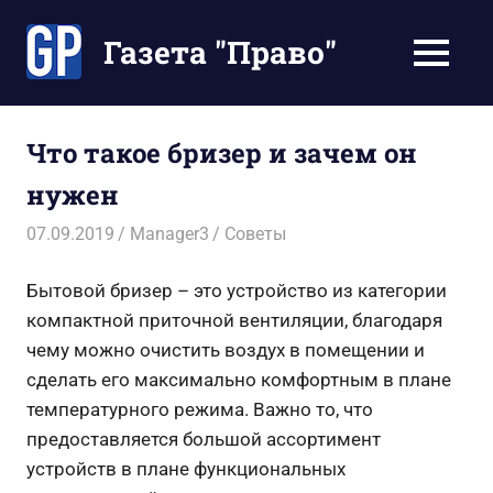
Перейти
к
Газета "Право"
МЕНЮ
содержимому
Наши
инструкции
экономят
Что такое бризер и зачем он
Ваше
нужен
время
07.09.2019
Manager3
Советы
Бытовой бризер – это устройство из категории
компактной приточной вентиляции, благодаря
чему можно очистить воздух в помещении и
сделать его максимально комфортным в плане
температурного режима. Важно то, что
предоставляется большой ассортимент
устройств в плане функциональных