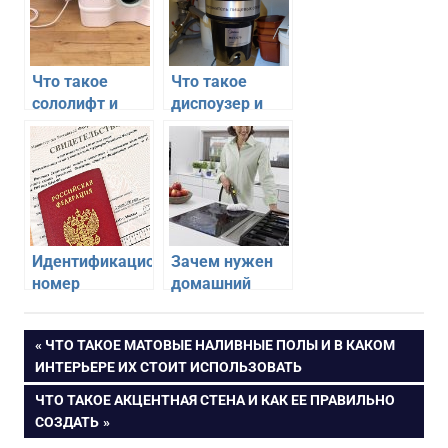
Что такое
Что такое
сололифт и
диспоузер и
зачем он
зачем он
нужен
нужен на кухне
Идентификационный
Зачем нужен
номер
домашний
налогоплательщика
парогенератор
– ИНН, зачем
для уборки
Навигация
ПРЕДЫДУЩАЯ
ЧТО ТАКОЕ МАТОВЫЕ НАЛИВНЫЕ ПОЛЫ И В КАКОМ
нужен, как
ЗАПИСЬ:
ИНТЕРЬЕРЕ ИХ СТОИТ ИСПОЛЬЗОВАТЬ
оформить и
по
получить? Где
СЛЕДУЮЩАЯ
ЧТО ТАКОЕ АКЦЕНТНАЯ СТЕНА И КАК ЕЕ ПРАВИЛЬНО
узнать свой
ЗАПИСЬ:
СОЗДАТЬ
записям
ИНН?