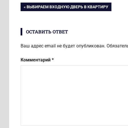
ключ
его согласи
Навигация
ПРЕДЫДУЩАЯ
ВЫБИРАЕМ ВХОДНУЮ ДВЕРЬ В КВАРТИРУ
Особенност
ЗАПИСЬ:
принудител
по
выселения 
муниципал
ОСТАВИТЬ ОТВЕТ
записям
и
приватизир
квартиры
Ваш адрес email не будет опубликован.
Обязател
Комментарий
*