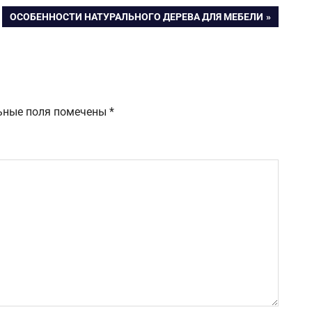
я?
СЛЕДУЮЩАЯ
ОСОБЕННОСТИ НАТУРАЛЬНОГО ДЕРЕВА ДЛЯ МЕБЕЛИ
и
ЗАПИСЬ:
ьного
из
ьной
ованной
ьные поля помечены
*