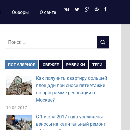
и
Обзоры
О сайте
Поиск
ПОИСК
для:
ПОПУЛЯРНОЕ
СВЕЖЕЕ
РУБРИКИ
ТЕГИ
Как получить квартиру большей
площади при сносе пятиэтажки
по программе реновации в
Москве?
10.05.2017
С 1 июля 2017 года увеличены
взносы на капитальный ремонт