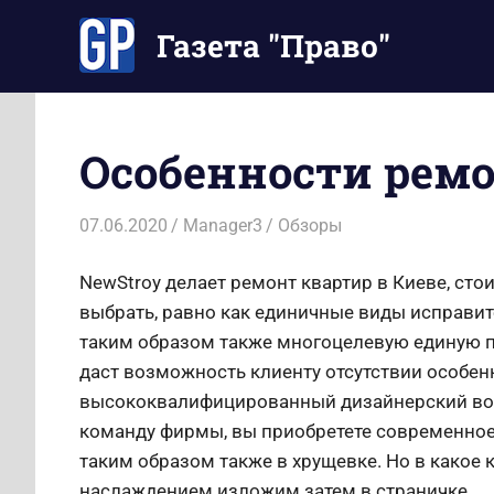
Перейти
Газета "Право"
к
содержимому
Наши
инструкции
экономят
Особенности рем
Ваше
время
07.06.2020
Manager3
Обзоры
NewStroy делает ремонт квартир в Киеве, ст
выбрать, равно как единичные виды исправит
таким образом также многоцелевую единую п
даст возможность клиенту отсутствии особен
высококвалифицированный дизайнерский вос
команду фирмы, вы приобретете современное 
таким образом также в хрущевке. Но в какое 
наслаждением изложим затем в страничке.