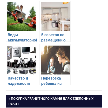
Виды
5 советов по
аккумуляторной
размещению
техники для
техники на
сада
кухне с учетом
эргономики
Качество и
Перевозка
надежность
ребенка на
приобретения
переднем
запасных
сиденье
Навигация
ПРЕДЫДУЩАЯ
ПОКУПКА ГРАНИТНОГО КАМНЯ ДЛЯ ОТДЕЛОЧНЫХ
частей для
автомобиля —
ЗАПИСЬ:
РАБОТ
бытовой
можно или