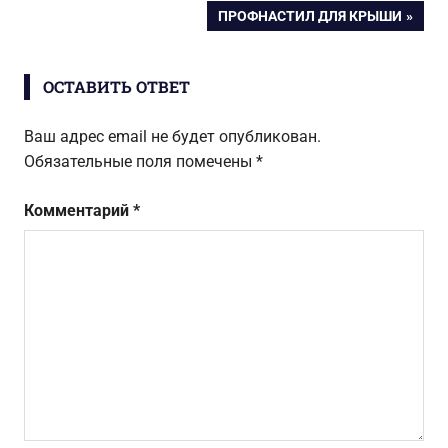
по
техники у
нет?
СЛЕДУЮЩАЯ
ПРОФНАСТИЛ ДЛЯ КРЫШИ
надежного
ЗАПИСЬ:
записям
поставщика
ОСТАВИТЬ ОТВЕТ
Ваш адрес email не будет опубликован.
Обязательные поля помечены
*
Комментарий
*