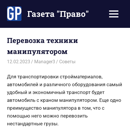
Перейти
к
Газета "Право"
МЕНЮ
содержимому
Наши
инструкции
экономят
Перевозка техники
Ваше
манипулятором
время
12.02.2023
Manager3
Советы
Для транспортировки стройматериалов,
автомобилей и различного оборудования самый
удобный и экономичный транспорт будет
автомобиль с краном манипулятором.
Еще одно
преимущество манипулятора в том, что с
помощью него можно перевозить
нестандартные грузы.