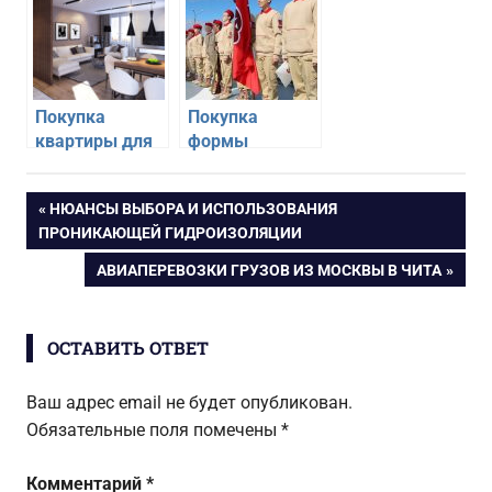
Покупка
Покупка
квартиры для
формы
молодой семьи
Юнармии через
интернет-
Навигация
ПРЕДЫДУЩАЯ
НЮАНСЫ ВЫБОРА И ИСПОЛЬЗОВАНИЯ
магазин
ЗАПИСЬ:
ПРОНИКАЮЩЕЙ ГИДРОИЗОЛЯЦИИ
по
СЛЕДУЮЩАЯ
АВИАПЕРЕВОЗКИ ГРУЗОВ ИЗ МОСКВЫ В ЧИТА
ЗАПИСЬ:
записям
ОСТАВИТЬ ОТВЕТ
Ваш адрес email не будет опубликован.
Обязательные поля помечены
*
Комментарий
*