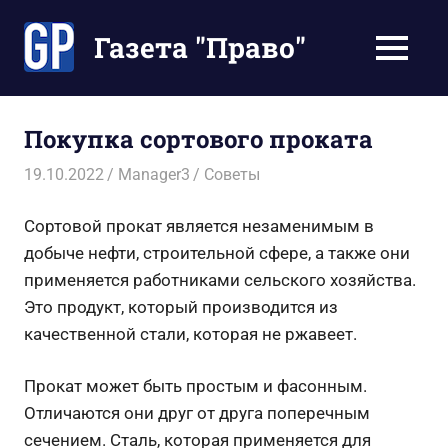
Перейти
к
Газета "Право"
МЕНЮ
содержимому
Наши
инструкции
экономят
Покупка сортового проката
Ваше
время
19.10.2022
Manager3
Советы
Сортовой прокат является незаменимым в
добыче нефти, строительной сфере, а также они
применяется работниками сельского хозяйства.
Это продукт, который производится из
качественной стали, которая не ржавеет.
Прокат может быть простым и фасонным.
Отличаются они друг от друга поперечным
сечением. Сталь, которая применяется для