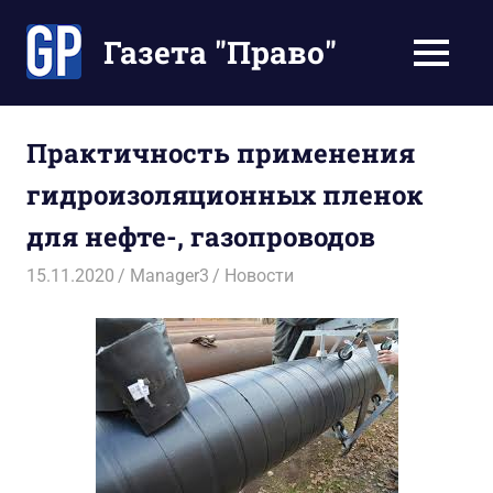
Перейти
к
Газета "Право"
МЕНЮ
содержимому
Наши
инструкции
экономят
Практичность применения
Ваше
гидроизоляционных пленок
время
для нефте-, газопроводов
15.11.2020
Manager3
Новости