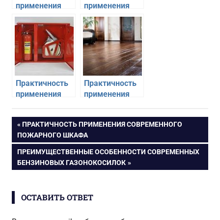
применения
применения
современных
паллетных
снеозадержателей
стеллажей
Практичность
Практичность
применения
применения
современного
структурной
пожарного
массивной
Навигация
ПРЕДЫДУЩАЯ
ПРАКТИЧНОСТЬ ПРИМЕНЕНИЯ СОВРЕМЕННОГО
шкафа
доски
ЗАПИСЬ:
ПОЖАРНОГО ШКАФА
по
СЛЕДУЮЩАЯ
ПРЕИМУЩЕСТВЕННЫЕ ОСОБЕННОСТИ СОВРЕМЕННЫХ
ЗАПИСЬ:
БЕНЗИНОВЫХ ГАЗОНОКОСИЛОК
записям
ОСТАВИТЬ ОТВЕТ