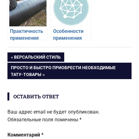
шкафа
Практичность
Особенности
применения
применения
гидроизоляционных
безлимитных
пленок для
симкарт
Навигация
ПРЕДЫДУЩАЯ
ВЕРСАЛЬСКИЙ СТИЛЬ
нефте-,
ЗАПИСЬ:
газопроводов
СЛЕДУЮЩАЯ
ПРОСТО И БЫСТРО ПРИОБРЕСТИ НЕОБХОДИМЫЕ
по
ЗАПИСЬ:
ТАТУ-ТОВАРЫ
записям
ОСТАВИТЬ ОТВЕТ
Ваш адрес email не будет опубликован.
Обязательные поля помечены
*
Комментарий
*