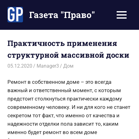
Перейти
к
Газета "Право"
МЕНЮ
содержимому
Наши
инструкции
экономят
Практичность применения
Ваше
структурной массивной доски
время
05.12.2020
Manager3
Дом
Ремонт в собственном доме – это всегда
важный и ответственный момент, с которым
предстоит столкнуться практически каждому
современному человеку.
И ни для кого не станет
секретом тот факт, что именно от качества и
надежности отделки пола зависит то, каким
именно будет ремонт во всем доме