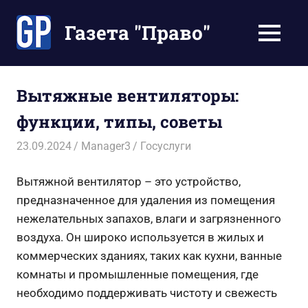
Перейти
к
Газета "Право"
МЕНЮ
содержимому
Наши
инструкции
экономят
Вытяжные вентиляторы:
Ваше
функции, типы, советы
время
23.09.2024
Manager3
Госуслуги
Вытяжной вентилятор – это устройство,
предназначенное для удаления из помещения
нежелательных запахов, влаги и загрязненного
воздуха. Он широко используется в жилых и
коммерческих зданиях, таких как кухни, ванные
комнаты и промышленные помещения, где
необходимо поддерживать чистоту и свежесть