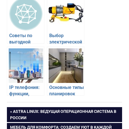
Советы по
Выбор
выгодной
электрической
покупке
лебедки: ее
авиабилетов
характеристики
и типы
IP телефония:
Основные типы
функции,
планировок
сферы
кухни
применения
Навигация
ПРЕДЫДУЩАЯ
ASTRA LINUX: ВЕДУЩАЯ ОПЕРАЦИОННАЯ СИСТЕМА В
ЗАПИСЬ:
РОССИИ
по
СЛЕДУЮЩАЯ
МЕБЕЛЬ ДЛЯ КОМФОРТА: СОЗДАЕМ УЮТ В КАЖДОЙ