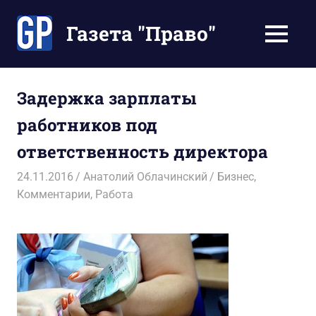
Перейти
к
Газета "Право"
МЕНЮ
содержимому
Наши
инструкции
экономят
Задержка зарплаты
Ваше
работников под
время
ответственность директора
24.11.2016
Анатолий Облачинский
Бизнес
,
Комментарии
,
Работа