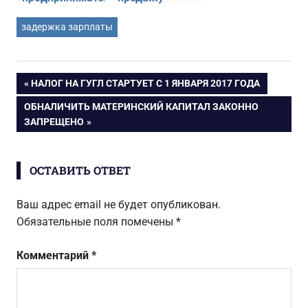
деятельность
алкоголя
задержка зарплаты
без
несовершеннолетним,
регистрации
административная
ЮЛ и ИП.
и уголовная
Административная
ответственность,
Навигация
ПРЕДЫДУЩАЯ
НАЛОГ НА ГУГЛ СТАРТУЕТ С 1 ЯНВАРЯ 2017 ГОДА
и уголовная
лишение
ЗАПИСЬ:
ответственность
лицензии
СЛЕДУЮЩАЯ
ОБНАЛИЧИТЬ МАТЕРИНСКИЙ КАПИТАЛ ЗАКОННО
по
ЗАПИСЬ:
ЗАПРЕЩЕНО
записям
ОСТАВИТЬ ОТВЕТ
Ваш адрес email не будет опубликован.
Обязательные поля помечены
*
Комментарий
*