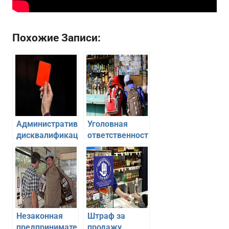
Похожие Записи:
Административная
Уголовная
дисквалификация
ответственность
генерального
за продажу
директора
алкоголя
несовершеннолетним
— штраф или
тюрьма?
Незаконная
Штраф за
предпринимательская
продажу