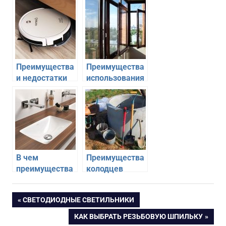
Преимущества
Преимущества
и недостатки
использования
робота-
металлопластиковых
пылесоса
окон
В чем
Преимущества
преимущества
колодцев
встроенных в
столешницу
Навигация
ПРЕДЫДУЩАЯ
СВЕТОДИОДНЫЕ СВЕТИЛЬНИКИ
умывальников
ЗАПИСЬ:
СЛЕДУЮЩАЯ
КАК ВЫБРАТЬ РЕЗЬБОВУЮ ШПИЛЬКУ
по