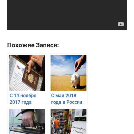
Похожие Записи:
С 14 ноября
С мая 2018
2017 года
года в России
утвержден
вводится
порядок и
курортный
текст
сбор для
принесения
туристов