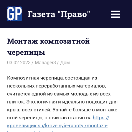
Перейти
к
Газета "Право"
МЕНЮ
содержимому
Наши
инструкции
экономят
Монтаж композитной
Ваше
черепицы
время
03.02.2023
Manager3
Дом
Композитная черепица, состоящая из
нескольких переработанных материалов,
считается одной из самых молодых из всех
плиток.
Экологичная и идеально подходит для
крыш всех стилей. Узнайте больше о монтаже
этой черепицы, прочитав статью на
https://
кровельщик.su/krovelnyie-rabotyi/montazh-