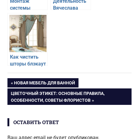
Монтаж
Деятельность
системы
Вячеслава
водоснабжения:
Кантора
основные
этапы и
некоторые
моменты
Как чистить
шторы блэкаут
в домашних
условиях
Навигация
ПРЕДЫДУЩАЯ
НОВАЯ МЕБЕЛЬ ДЛЯ ВАННОЙ
ЗАПИСЬ:
СЛЕДУЮЩАЯ
ЦВЕТОЧНЫЙ ЭТИКЕТ: ОСНОВНЫЕ ПРАВИЛА,
по
ЗАПИСЬ:
ОСОБЕННОСТИ, СОВЕТЫ ФЛОРИСТОВ
записям
ОСТАВИТЬ ОТВЕТ
Ваш адрес email не будет опубликован.