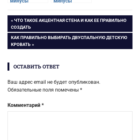
минусы
минусы
стеклянной
готовой
столешницы на
мебели из
Навигация
ПРЕДЫДУЩАЯ
ЧТО ТАКОЕ АКЦЕНТНАЯ СТЕНА И КАК ЕЕ ПРАВИЛЬНО
кухне
магазина
ЗАПИСЬ:
СОЗДАТЬ
по
СЛЕДУЮЩАЯ
КАК ПРАВИЛЬНО ВЫБИРАТЬ ДВУСПАЛЬНУЮ ДЕТСКУЮ
ЗАПИСЬ:
КРОВАТЬ
записям
ОСТАВИТЬ ОТВЕТ
Ваш адрес email не будет опубликован.
Обязательные поля помечены
*
Комментарий
*