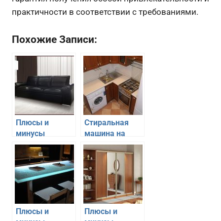
практичности в соответствии с требованиями.
Похожие Записи:
Плюсы и
Стиральная
минусы
машина на
дивана-
кухне: плюсы и
кровати для
минусы
каждодневного
использования
Плюсы и
Плюсы и