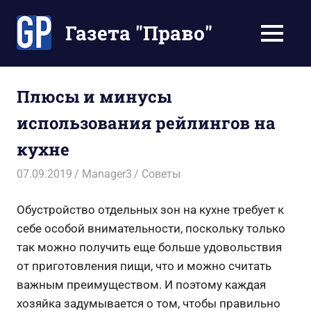
Перейти
к
Газета "Право"
МЕНЮ
содержимому
Наши
инструкции
экономят
Плюсы и минусы
Ваше
использования рейлингов на
время
кухне
07.09.2019
Manager3
Советы
Обустройство отдельных зон на кухне требует к
себе особой внимательности, поскольку только
так можно получить еще больше удовольствия
от приготовления пищи, что и можно считать
важным преимуществом. И поэтому каждая
хозяйка задумывается о том, чтобы правильно