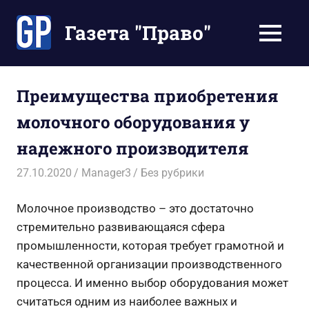
Перейти
к
Газета "Право"
МЕНЮ
содержимому
Наши
инструкции
экономят
Преимущества приобретения
Ваше
молочного оборудования у
время
надежного производителя
27.10.2020
Manager3
Без рубрики
Молочное производство – это достаточно
стремительно развивающаяся сфера
промышленности, которая требует грамотной и
качественной организации производственного
процесса.
И именно выбор оборудования может
считаться одним из наиболее важных и