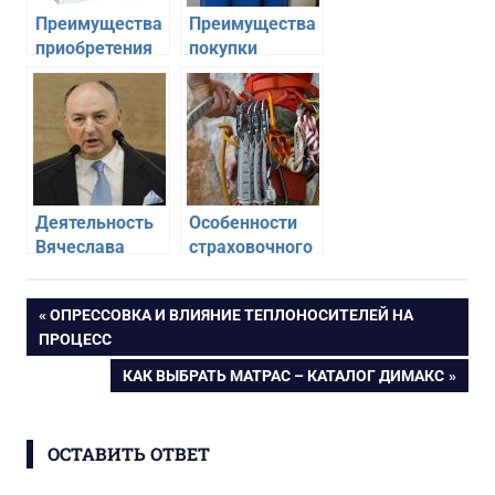
Преимущества
Преимущества
приобретения
покупки
автоматических
оборудования
выключателей
для
у надежного
водоочистки у
поставщика
надежного
поставщика
Деятельность
Особенности
Вячеслава
страховочного
Кантора
оборудования
для
Навигация
ПРЕДЫДУЩАЯ
ОПРЕССОВКА И ВЛИЯНИЕ ТЕПЛОНОСИТЕЛЕЙ НА
промышленного
ЗАПИСЬ:
ПРОЦЕСС
альпинизма
по
СЛЕДУЮЩАЯ
КАК ВЫБРАТЬ МАТРАС – КАТАЛОГ ДИМАКС
ЗАПИСЬ:
записям
ОСТАВИТЬ ОТВЕТ