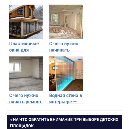
Пластиковые
С чего нужно
окна для
начинать
остекления
ремонт в своей
коттеджа –
квартире
верное
решение
С чего нужно
Водная стена в
начать ремонт
интерьере —
в новостройке
модное и
нестандартное
Навигация
ПРЕДЫДУЩАЯ
НА ЧТО ОБРАТИТЬ ВНИМАНИЕ ПРИ ВЫБОРЕ ДЕТСКИХ
решение
ЗАПИСЬ:
ПЛОЩАДОК