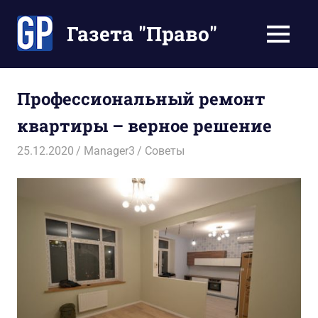
Перейти
к
Газета "Право"
МЕНЮ
содержимому
Наши
инструкции
экономят
Профессиональный ремонт
Ваше
квартиры – верное решение
время
25.12.2020
Manager3
Советы