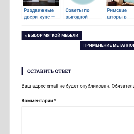
Раздвижные
Советы по
Римские
двери-купе —
выгодной
шторы в
экономия
покупке
спальни —
пространства
авиабилетов
какие выбр
Навигация
ПРЕДЫДУЩАЯ
ВЫБОР МЯГКОЙ МЕБЕЛИ
или неудачная
ЗАПИСЬ:
затея
СЛЕДУЮЩАЯ
ПРИМЕНЕНИЕ МЕТАЛЛО
по
ЗАПИСЬ:
записям
ОСТАВИТЬ ОТВЕТ
Ваш адрес email не будет опубликован.
Обязател
Комментарий
*