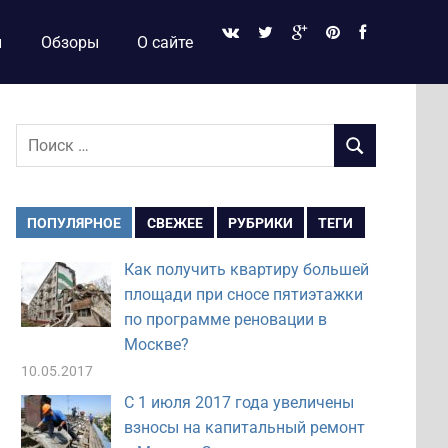
и
Обзоры
О сайте
Поиск
ПОИСК
для:
ПОПУЛЯРНОЕ
СВЕЖЕЕ
РУБРИКИ
ТЕГИ
Как получить квартиру большей
площади при сносе пятиэтажки
по программе реновации в
Москве?
10.05.2017
С 1 июля 2017 года увеличены
взносы на капитальный ремонт