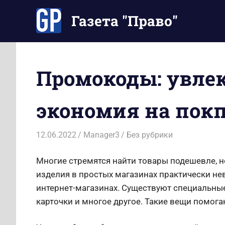
Перейти
Газета "Право"
к
содержимому
Наши
инструкции
экономят
Промокоды: увле
Ваше
время
экономия на пок
12.06.2022
Manager3
Без рубрики
Многие стремятся найти товары подешевле, н
изделия в простых магазинах практически не
интернет-магазинах. Существуют специальны
карточки и многое другое. Такие вещи помога