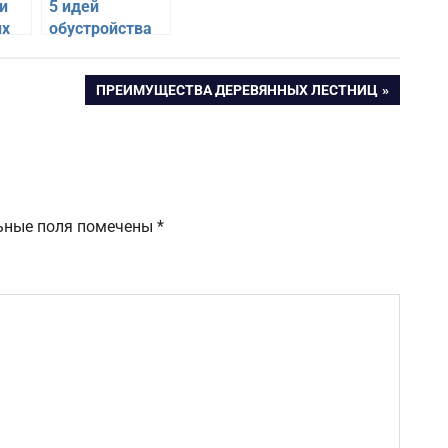
и
5 идей
ых
обустройства
балкона и
лоджии
СЛЕДУЮЩАЯ
ПРЕИМУЩЕСТВА ДЕРЕВЯННЫХ ЛЕСТНИЦ
ЗАПИСЬ:
ьные поля помечены
*