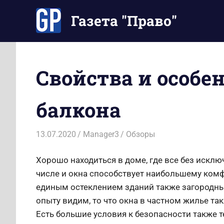
Перейти
Газета "Право"
к
содержимому
Наши
инструкции
экономят
Свойства и особе
Ваше
время
балкона
13.07.2020
Manager3
Обзоры
Хорошо находиться в доме, где все без исклю
числе и окна способствует наибольшему комф
единым остеклением зданий также загородны
опыту видим, то что окна в частном жилье т
Есть большие условия к безопасности также 