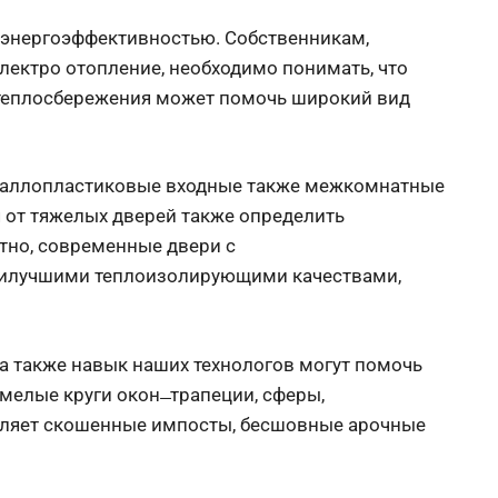
я энергоэффективностью. Собственникам,
ектро отопление, необходимо понимать, что
 теплосбережения может помочь широкий вид
еталлопластиковые входные также межкомнатные
 от тяжелых дверей также определить
тно, современные двери с
аилучшими теплоизолирующими качествами,
а также навык наших технологов могут помочь
елые круги окон ̶ трапеции, сферы,
вляет скошенные импосты, бесшовные арочные