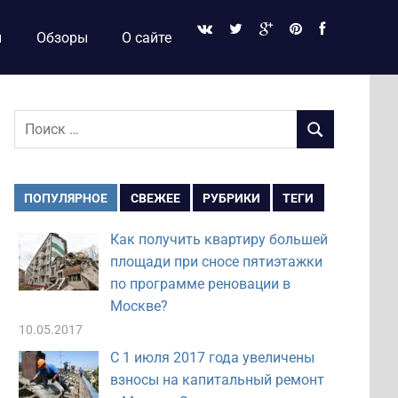
и
Обзоры
О сайте
Поиск
ПОИСК
для:
ПОПУЛЯРНОЕ
СВЕЖЕЕ
РУБРИКИ
ТЕГИ
Как получить квартиру большей
площади при сносе пятиэтажки
по программе реновации в
Москве?
10.05.2017
С 1 июля 2017 года увеличены
взносы на капитальный ремонт