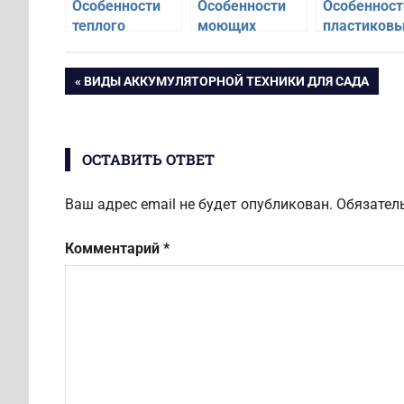
Особенности
Особенности
Особенност
теплого
моющих
пластиков
остекления
пылесосов
окон
балконов
Навигация
ПРЕДЫДУЩАЯ
ВИДЫ АККУМУЛЯТОРНОЙ ТЕХНИКИ ДЛЯ САДА
ЗАПИСЬ:
по
ОСТАВИТЬ ОТВЕТ
записям
Ваш адрес email не будет опубликован.
Обязател
Комментарий
*