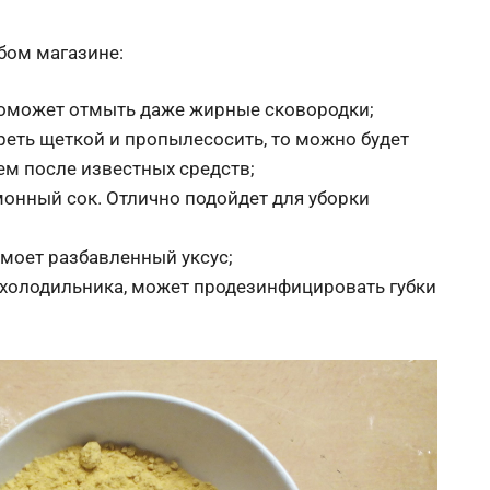
бом магазине:
оможет отмыть даже жирные сковородки;
ереть щеткой и пропылесосить, то можно будет
ем после известных средств;
монный сок. Отлично подойдет для уборки
тмоет разбавленный уксус;
з холодильника, может продезинфицировать губки