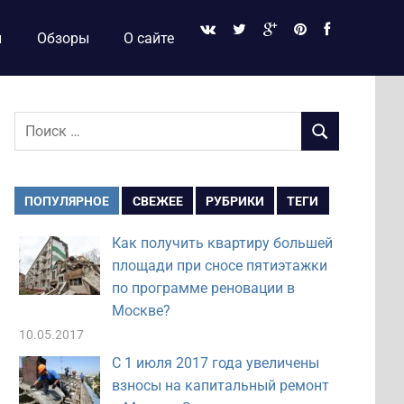
и
Обзоры
О сайте
Поиск
ПОИСК
для:
ПОПУЛЯРНОЕ
СВЕЖЕЕ
РУБРИКИ
ТЕГИ
Как получить квартиру большей
площади при сносе пятиэтажки
по программе реновации в
Москве?
10.05.2017
С 1 июля 2017 года увеличены
взносы на капитальный ремонт