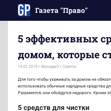
Перейти
Газета "Право"
к
содержимому
Наши
инструкции
экономят
5 эффективных ср
Ваше
время
домом, которые с
14.01.2019
Manager3
Советы
Для того чтобы ухаживать за домом не обяза
использовать обычные народные средства для
Разумеется, они обойдутся недорого. Кроме э
5 средств для чистки