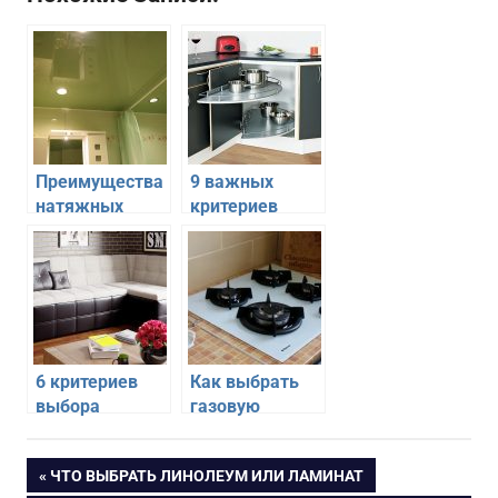
Преимущества
9 важных
натяжных
критериев
потолков в
хорошего
ванной
кухонного
комнате
гарнитура
6 критериев
Как выбрать
выбора
газовую
углового
варочную
дивана на
панель: 7
Навигация
ПРЕДЫДУЩАЯ
ЧТО ВЫБРАТЬ ЛИНОЛЕУМ ИЛИ ЛАМИНАТ
кухню
главных