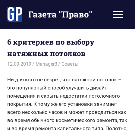
Перейти
к
Газета "Право"
МЕНЮ
содержимому
Наши
инструкции
экономят
6 критериев по выбору
Ваше
натяжных потолков
время
12.09.2019
Manager3
Советы
Ни для кого не секрет, что натяжной потолок –
это популярный способ улучшить дизайн
помещения и скрыть недостатки потолочного
покрытия. К тому же его установки занимает
всего несколько часов и может проводиться как
во время обычного косметического ремонта, так
и во время ремонта капитального типа. Полотно,