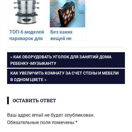
спальни
шкафа
ТОП-6 моделей
Без каких
пароварок для
вещей не
быстрой и
обойдется ни
полезной
одно
Навигация
ПРЕДЫДУЩАЯ
КАК ОБОРУДОВАТЬ УГОЛОК ДЛЯ ЗАНЯТИЙ ДОМА
готовки
путешествие
ЗАПИСЬ:
РЕБЕНКУ-МУЗЫКАНТУ
по
СЛЕДУЮЩАЯ
КАК УВЕЛИЧИТЬ КОМНАТУ ЗА СЧЕТ СТЕНЫ И МЕБЕЛИ
ЗАПИСЬ:
В ОДНОМ ЦВЕТЕ
записям
ОСТАВИТЬ ОТВЕТ
Ваш адрес email не будет опубликован.
Обязательные поля помечены
*