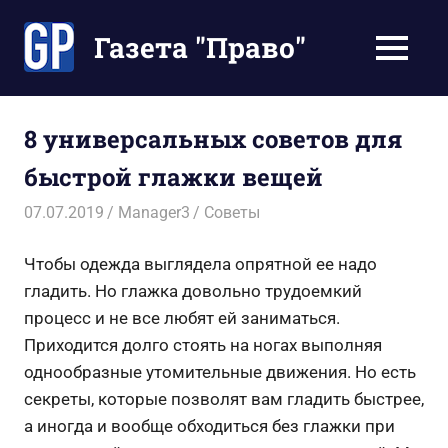
Перейти
к
Газета "Право"
МЕНЮ
содержимому
Наши
инструкции
экономят
8 универсальных советов для
Ваше
быстрой глажки вещей
время
07.07.2019
Manager3
Советы
Чтобы одежда выглядела опрятной ее надо
гладить. Но глажка довольно трудоемкий
процесс и не все любят ей заниматься.
Приходится долго стоять на ногах выполняя
однообразные утомительные движения. Но есть
секреты, которые позволят вам гладить быстрее,
а иногда и вообще обходиться без глажки при