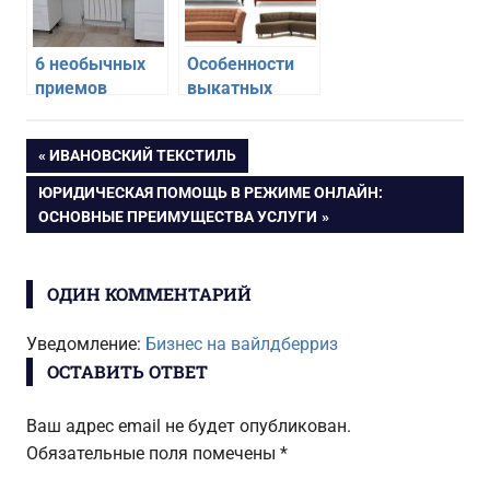
6 необычных
Особенности
приемов
выкатных
использования
диванов
широкого
Навигация
ПРЕДЫДУЩАЯ
ИВАНОВСКИЙ ТЕКСТИЛЬ
подоконника
ЗАПИСЬ:
СЛЕДУЮЩАЯ
ЮРИДИЧЕСКАЯ ПОМОЩЬ В РЕЖИМЕ ОНЛАЙН:
по
ЗАПИСЬ:
ОСНОВНЫЕ ПРЕИМУЩЕСТВА УСЛУГИ
записям
ОДИН КОММЕНТАРИЙ
Уведомление:
Бизнес на вайлдберриз
ОСТАВИТЬ ОТВЕТ
Ваш адрес email не будет опубликован.
Обязательные поля помечены
*