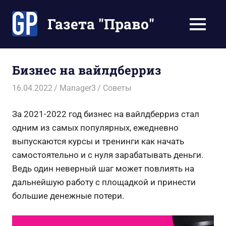
Перейти
к
Газета "Право"
МЕНЮ
содержимому
Наши
инструкции
экономят
Бизнес на вайлдберриз
Ваше
время
16.04.2022
Manager3
Советы
За 2021-2022 год бизнес на вайлдберриз стал
одним из самых популярных, ежедневно
выпускаются курсы и тренинги как начать
самостоятельно и с нуля зарабатывать деньги.
Ведь один неверный шаг может повлиять на
дальнейшую работу с площадкой и принести
большие денежные потери.