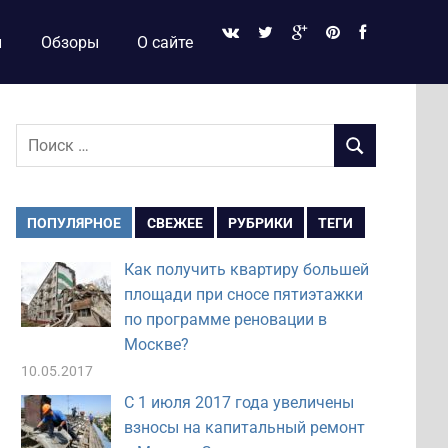
и
Обзоры
О сайте
Поиск
ПОИСК
для:
ПОПУЛЯРНОЕ
СВЕЖЕЕ
РУБРИКИ
ТЕГИ
Как получить квартиру большей
площади при сносе пятиэтажки
по программе реновации в
Москве?
10.05.2017
С 1 июля 2017 года увеличены
взносы на капитальный ремонт