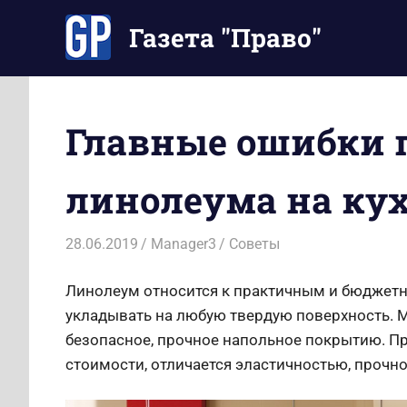
Перейти
Газета "Право"
к
содержимому
Наши
инструкции
экономят
Главные ошибки 
Ваше
время
линолеума на ку
28.06.2019
Manager3
Советы
Линолеум относится к практичным и бюджет
укладывать на любую твердую поверхность. М
безопасное, прочное напольное покрытию. Пр
стоимости, отличается эластичностью, прочно