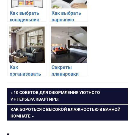
Как выбрать
Как выбрать
холодильник
варочную
для большой
поверхность
семьи
для большой
семьи
Как
Секреты
организовать
планировки
гостиную для
гостиной для
большой семьи
большой семьи
Навигация
ПРЕДЫДУЩАЯ
10 СОВЕТОВ ДЛЯ ОФОРМЛЕНИЯ УЮТНОГО
ЗАПИСЬ:
ИНТЕРЬЕРА КВАРТИРЫ
по
СЛЕДУЮЩАЯ
КАК БОРОТЬСЯ С ВЫСОКОЙ ВЛАЖНОСТЬЮ В ВАННОЙ
ЗАПИСЬ:
КОМНАТЕ
записям