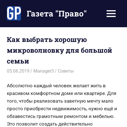
Перейти
к
Газета "Право"
МЕНЮ
содержимому
Наши
инструкции
экономят
Как выбрать хорошую
Ваше
микроволновку для большой
время
семьи
05.06.2019
Manager3
Советы
Абсолютно каждый человек желает жить в
красивом комфортном доме или квартире. Для
того, чтобы реализовать заветную мечту мало
просто приобрести недвижимость, нужно ещё и
обзавестись грамотным ремонтом и мебелью.
Это позволит создать действительно