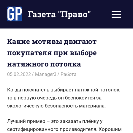
Перейти
к
Газета "Право"
МЕНЮ
содержимому
Наши
инструкции
экономят
Какие мотивы двигают
Ваше
покупателя при выборе
время
натяжного потолка
05.02.2022
Manager3
Работа
Когда покупатель выбирает натяжной потолок,
то в первую очередь он беспокоится за
экологическую безопасность материала.
Лучший пример – это заказать плёнку у
сертифицированного производителя. Хорошим