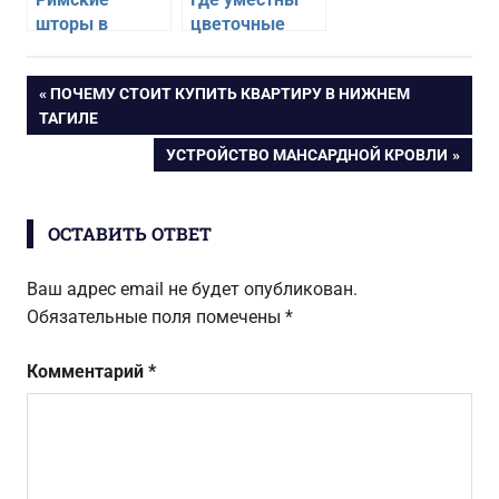
шторы в
цветочные
спальни —
мотивы в
какие выбрать
интерьере
Навигация
ПРЕДЫДУЩАЯ
ПОЧЕМУ СТОИТ КУПИТЬ КВАРТИРУ В НИЖНЕМ
квартиры
ЗАПИСЬ:
ТАГИЛЕ
по
СЛЕДУЮЩАЯ
УСТРОЙСТВО МАНСАРДНОЙ КРОВЛИ
ЗАПИСЬ:
записям
ОСТАВИТЬ ОТВЕТ
Ваш адрес email не будет опубликован.
Обязательные поля помечены
*
Комментарий
*