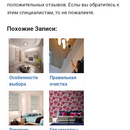
положительных отзывов. Еслы вы обратитесь к
этим специалистам, то не пожалеете.
Похожие Записи:
Особенности
Правильная
выбора
очистка
натяжного
натяжного
потолка для
потолка на
спальни
кухне
Римские
Где уместны