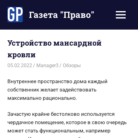
Перейти
к
Газета "Право"
МЕНЮ
содержимому
Наши
инструкции
экономят
Устройство мансардной
Ваше
кровли
время
05.02.2022
Manager3
Обзоры
Внутреннее пространство дома каждый
собственник желает задействовать
максимально рационально.
Зачастую крайне бестолково используется
чердачное помещение, которое в свою очередь
может стать функциональным, например