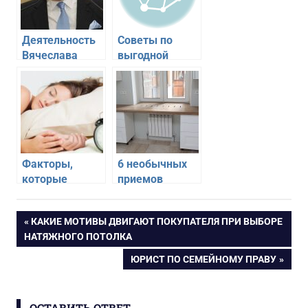
Деятельность
Советы по
Вячеслава
выгодной
Кантора
покупке
авиабилетов
Факторы,
6 необычных
которые
приемов
влияют на ваш
использования
сон
широкого
Навигация
ПРЕДЫДУЩАЯ
КАКИЕ МОТИВЫ ДВИГАЮТ ПОКУПАТЕЛЯ ПРИ ВЫБОРЕ
подоконника
ЗАПИСЬ:
НАТЯЖНОГО ПОТОЛКА
по
СЛЕДУЮЩАЯ
ЮРИСТ ПО СЕМЕЙНОМУ ПРАВУ
ЗАПИСЬ:
записям
ОСТАВИТЬ ОТВЕТ