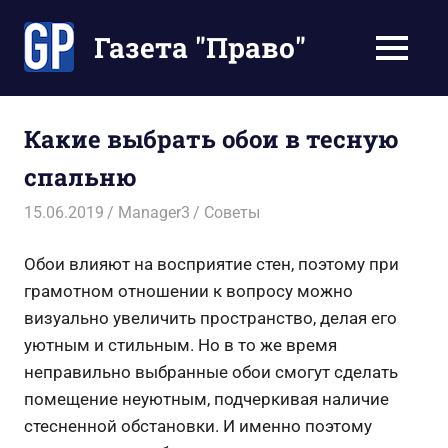
Перейти
к
Газета "Право"
МЕНЮ
содержимому
Наши
инструкции
экономят
Какие выбрать обои в тесную
Ваше
спальню
время
15.06.2019
Manager3
Советы
Обои влияют на восприятие стен, поэтому при
грамотном отношении к вопросу можно
визуально увеличить пространство, делая его
уютным и стильным. Но в то же время
неправильно выбранные обои смогут сделать
помещение неуютным, подчеркивая наличие
стесненной обстановки. И именно поэтому