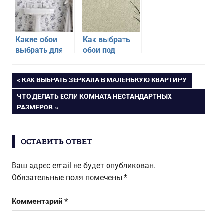
Какие обои
Как выбрать
выбрать для
обои под
отделки ванной
покраску
комнаты
Навигация
ПРЕДЫДУЩАЯ
КАК ВЫБРАТЬ ЗЕРКАЛА В МАЛЕНЬКУЮ КВАРТИРУ
ЗАПИСЬ:
СЛЕДУЮЩАЯ
ЧТО ДЕЛАТЬ ЕСЛИ КОМНАТА НЕСТАНДАРТНЫХ
по
ЗАПИСЬ:
РАЗМЕРОВ
записям
ОСТАВИТЬ ОТВЕТ
Ваш адрес email не будет опубликован.
Обязательные поля помечены
*
Комментарий
*