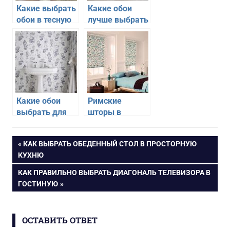
Какие выбрать
Какие обои
обои в тесную
лучше выбрать
спальню
для кухни
Какие обои
Римские
выбрать для
шторы в
отделки ванной
спальни —
комнаты
какие выбрать
Навигация
ПРЕДЫДУЩАЯ
КАК ВЫБРАТЬ ОБЕДЕННЫЙ СТОЛ В ПРОСТОРНУЮ
ЗАПИСЬ:
КУХНЮ
по
СЛЕДУЮЩАЯ
КАК ПРАВИЛЬНО ВЫБРАТЬ ДИАГОНАЛЬ ТЕЛЕВИЗОРА В
ЗАПИСЬ:
ГОСТИНУЮ
записям
ОСТАВИТЬ ОТВЕТ