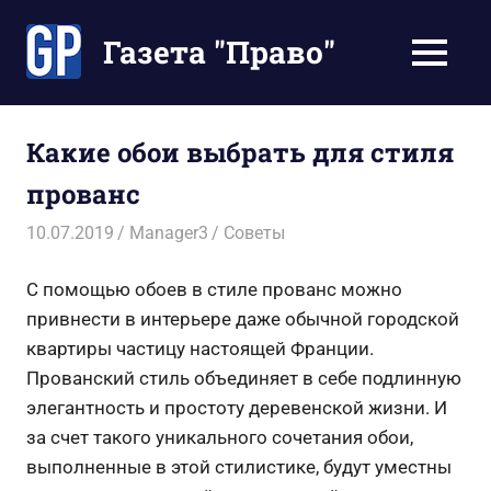
Перейти
к
Газета "Право"
МЕНЮ
содержимому
Наши
инструкции
экономят
Какие обои выбрать для стиля
Ваше
прованс
время
10.07.2019
Manager3
Советы
С помощью обоев в стиле прованс можно
привнести в интерьере даже обычной городской
квартиры частицу настоящей Франции.
Прованский стиль объединяет в себе подлинную
элегантность и простоту деревенской жизни. И
за счет такого уникального сочетания обои,
выполненные в этой стилистике, будут уместны