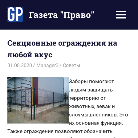
Перейти
к
Газета "Право"
МЕНЮ
содержимому
Наши
инструкции
экономят
Секционные ограждения на
Ваше
любой вкус
время
31.08.2020
Manager3
Советы
Заборы помогают
людям защищать
территорию от
животных, зевак и
злоумышленников. Это
их основная функция.
Также ограждения позволяют обозначить