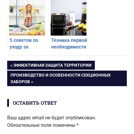
5 советов по
Техника первой
уходу за
необходимости
домом,
— что должно
которые
быть в любой
Навигация
ПРЕДЫДУЩАЯ
ЭФФЕКТИВНАЯ ЗАЩИТА ТЕРРИТОРИИ
пригодятся
квартире
ЗАПИСЬ:
любой хозяйке
СЛЕДУЮЩАЯ
ПРОИЗВОДСТВО И ОСОБЕННОСТИ СЕКЦИОННЫХ
по
ЗАПИСЬ:
ЗАБОРОВ
записям
ОСТАВИТЬ ОТВЕТ
Ваш адрес email не будет опубликован.
Обязательные поля помечены
*